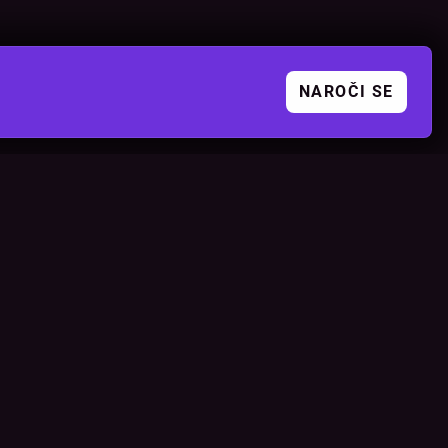
NAROČI SE
DRUŽBENA OMREŽJA
orji
Instagram
Facebook
TikTok