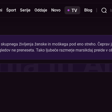
TV
mi
Šport
Serije
Oddaje
Novo
Blog
er skupnega življenja ženske in moškega pod eno streho. Čeprav j
ija in A
ogledov ne preneseta. Tako ljubeče razmerje marsikdaj preide v 