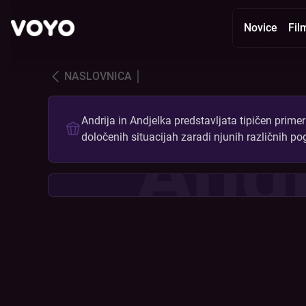
Novice
Fil
Andrija in Andjelka | VOYO
NASLOVNICA
Andrija in Andjelka predstavljata tipičen prim
Andr
določenih situacijah zaradi njunih različnih p