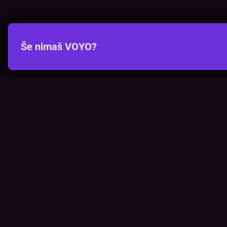
Še nimaš VOYO?
VOYO
POMOČ
Pogosta vprašanja
Kontakt
Cenik
Povezova
Vizualna opozorila
Preveri p