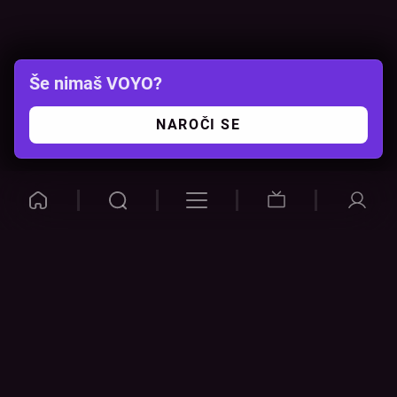
Še nimaš VOYO?
NAROČI SE
VOYO
POMOČ
Pogosta vprašanja
Kontakt
Cenik
Povezovanje naprav
Vizualna opozorila
Preveri povezavo
POGOJI
NAPRAVE