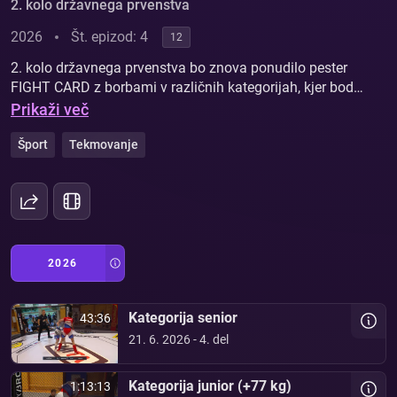
2. kolo državnega prvenstva
2026
Št. epizod: 4
12
2. kolo državnega prvenstva bo znova ponudilo pester
FIGHT CARD z borbami v različnih kategorijah, kjer bodo
tekmovalci imeli priložnost za zbiranje pomembnih točk,
Prikaži več
ki jih lahko pripeljejo do naslova državnega prvaka.
Šport
Tekmovanje
2026
Kategorija senior
43:36
21. 6. 2026 - 4. del
Kategorija junior (+77 kg)
1:13:13