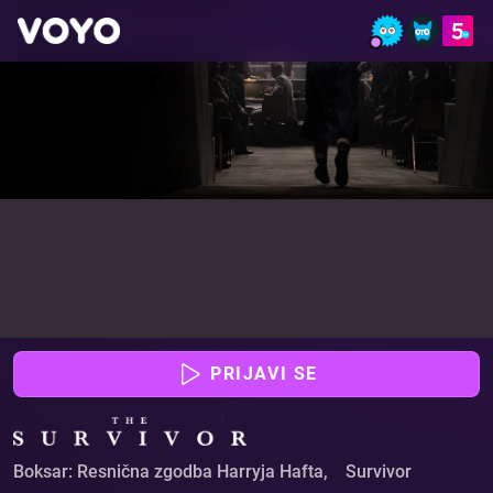
Boksar: Resnična zgodba Harryja Hafta - Glej film onl
PRIJAVI SE
Boksar: Resnična zgodba Harryja Hafta
,
Survivor