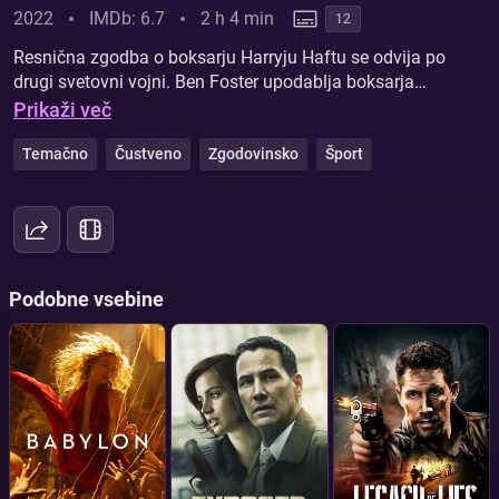
2022
IMDb: 6.7
2 h 4 min
12
Resnična zgodba o boksarju Harryju Haftu se odvija po
drugi svetovni vojni. Ben Foster upodablja boksarja
Harryja Hafta, ki je v koncentracijskih taboriščih bil
Prikaži več
prisiljen v dvoboje s sojetniki, da bi preživel. Po vojni se
poda v svet profesionalnega boksa, kjer se sooči z
Temačno
Čustveno
Zgodovinsko
Šport
legendami, kot je Rocky Marciano. Skozi odmevne
dvoboje išče odrešitev in svojo prvo ljubezen.
Podobne vsebine