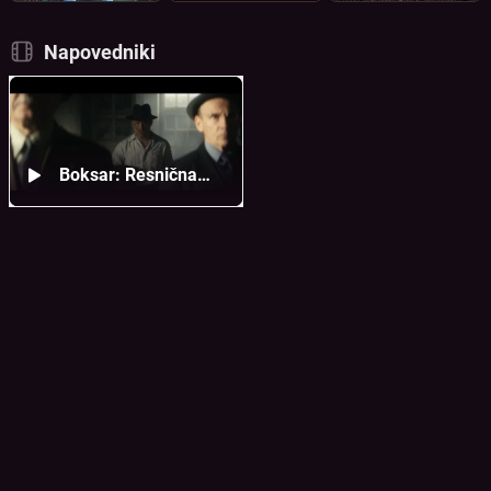
Napovedniki
Boksar: Resnična
zgodba Harryja Hafta