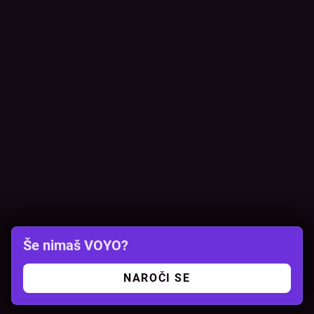
Še nimaš VOYO?
NAROČI SE