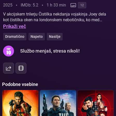
2025
IMDb: 5.2
1 h 33 min
12
V akcijskem trilerju Čistilka nekdanja vojakinja Joey dela
kot čistilka oken na londonskem nebotičniku, ko med
gala večerom energetskega velikana stavbo zavzamejo
Prikaži več
oboroženi aktivisti in zajamejo talce. Ujeta visoko nad
tlemi mora Joey najti pot nazaj v notranjost, ustaviti
Dramatično
Napeto
Nasilje
nevarnega skrajneža in rešiti mlajšega brata, preden
pride do katastrofe.
Službo menjaš, stresa nikoli!
Podobne vsebine