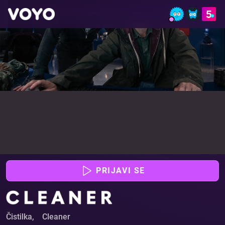
Čistilka - Glej film online | VOYO
PRIJAVI SE
Čistilka
,
Cleaner