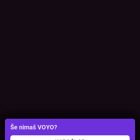
Še nimaš VOYO?