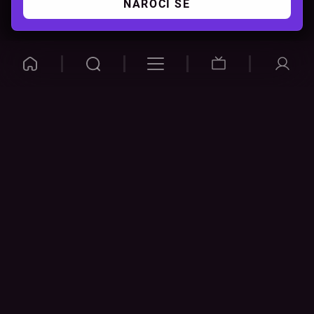
NAROČI SE
VOYO
POMOČ
Pogosta vprašanja
Kontakt
Cenik
Povezovanje naprav
Vizualna opozorila
Preveri povezavo
POGOJI
NAPRAVE
Splošni pogoji
Pametni televizorji
Politika zasebnosti
Google Play
Piškotki
App Store
Spremeni nastavitve
piškotkov