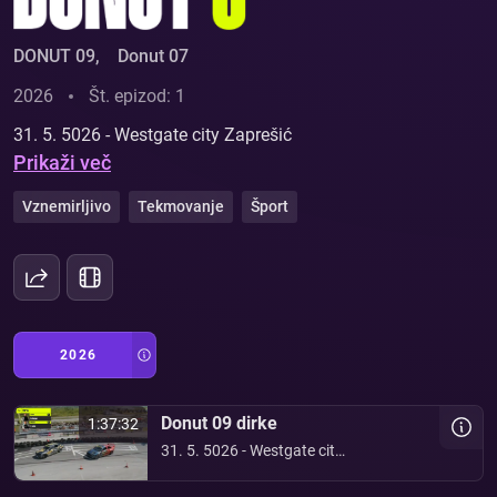
DONUT 09
,
Donut 07
2026
Št. epizod: 1
31. 5. 5026 - Westgate city Zaprešić
Prikaži več
Vznemirljivo
Tekmovanje
Šport
2026
Donut 09 dirke
1:37:32
31. 5. 5026 - Westgate city
Zaprešić