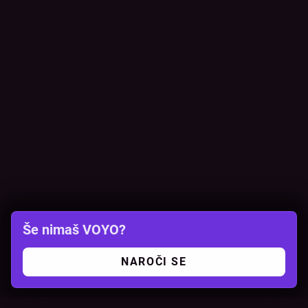
Še nimaš VOYO?
NAROČI SE