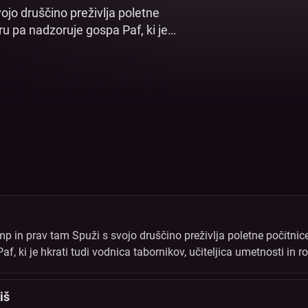
jo druščino preživlja poletne
ru pa nadzoruje gospa Paf, ki je
 ročnih spretnosti. Spuži si prostor
 poletje čaka vrsta novih odkritij in
 in prav tam Spuži s svojo druščino preživlja poletne počitnice
, ki je hkrati tudi vodnica tabornikov, učiteljica umetnosti in ro
i. Vse tabornike to poletje čaka vrsta novih odkritij in dogodivš
iš