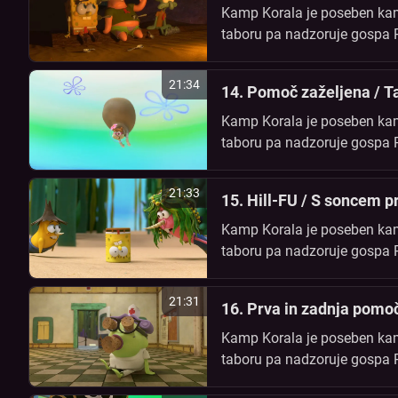
Kamp Korala je poseben kamp
taboru pa nadzoruje gospa Paf
prijateljema Patrikom in Sanč
21:34
14. Pomoč zaželjena / T
Kamp Korala je poseben kamp
taboru pa nadzoruje gospa Paf
prijateljema Patrikom in Sanč
21:33
15. Hill-FU / S soncem p
Kamp Korala je poseben kamp
taboru pa nadzoruje gospa Paf
prijateljema Patrikom in Sanč
21:31
16. Prva in zadnja pomo
Kamp Korala je poseben kamp
taboru pa nadzoruje gospa Paf
prijateljema Patrikom in Sanč