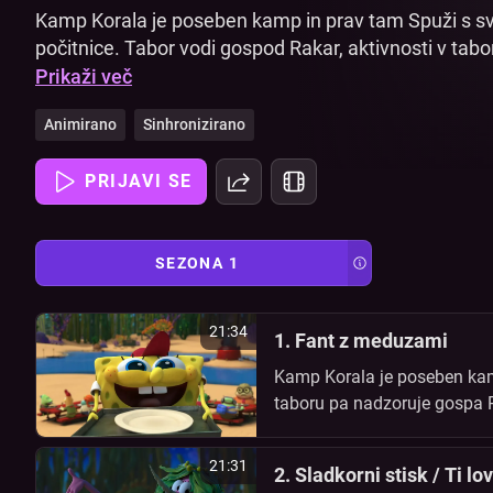
Kamp Korala je poseben kamp in prav tam Spuži s svo
počitnice. Tabor vodi gospod Rakar, aktivnosti v tabo
hkrati tudi vodnica tabornikov, učiteljica umetnosti in
Prikaži več
deli s prijateljema Patrikom in Sanči. Vse tabornike to
Animirano
Sinhronizirano
dogodivščin!
PRIJAVI SE
SEZONA 1
21:34
1. Fant z meduzami
Kamp Korala je poseben kamp
taboru pa nadzoruje gospa Paf
prijateljema Patrikom in Sanč
21:31
2. Sladkorni stisk / Ti lov