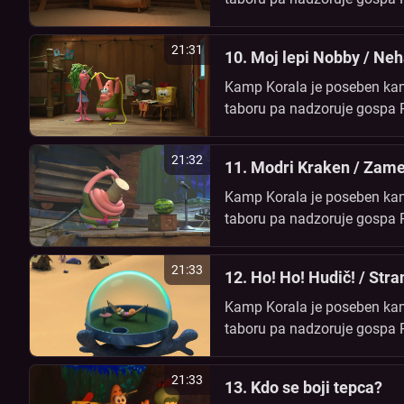
prijateljema Patrikom in Sanč
21:31
10. Moj lepi Nobby / Neh
Kamp Korala je poseben kamp
taboru pa nadzoruje gospa Paf
prijateljema Patrikom in Sanč
21:32
11. Modri Kraken / Zame
Kamp Korala je poseben kamp
taboru pa nadzoruje gospa Paf
prijateljema Patrikom in Sanč
21:33
12. Ho! Ho! Hudič! / Stra
Kamp Korala je poseben kamp
taboru pa nadzoruje gospa Paf
prijateljema Patrikom in Sanč
21:33
13. Kdo se boji tepca?