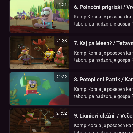
21:31
6. Polnočni prigrizki / Vr
Kamp Korala je poseben kamp
taboru pa nadzoruje gospa Paf
prijateljema Patrikom in Sanč
21:33
7. Kaj pa Meep? / Težavn
Kamp Korala je poseben kamp
taboru pa nadzoruje gospa Paf
prijateljema Patrikom in Sanč
21:32
8. Potopljeni Patrik / K
Kamp Korala je poseben kamp
taboru pa nadzoruje gospa Paf
prijateljema Patrikom in Sanč
21:32
9. Lignjevi gležnji / Veče
Kamp Korala je poseben kamp
taboru pa nadzoruje gospa Paf