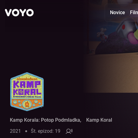
Novice
Fil
Kamp Korala: Potop Podmladka - Glej epizode online
Kamp Korala: Potop Podmladka
,
Kamp Koral
2021
Št. epizod: 19