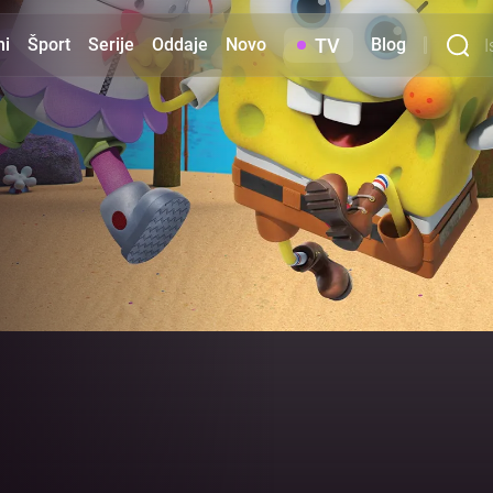
TV
mi
Šport
Serije
Oddaje
Novo
Blog
 | VOYO