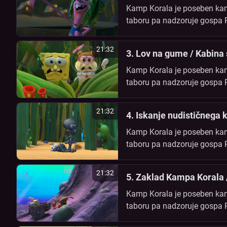
Kamp Korala je poseben kamp
taboru pa nadzoruje gospa Paf
prijateljema Patrikom in Sanč
21:32
3. Lov na gume / Kabina 
Kamp Korala je poseben kamp
taboru pa nadzoruje gospa Paf
prijateljema Patrikom in Sanč
21:32
4. Iskanje nudističnega
Kamp Korala je poseben kamp
taboru pa nadzoruje gospa Paf
prijateljema Patrikom in Sanč
21:32
5. Zaklad Kampa Korala 
Kamp Korala je poseben kamp
taboru pa nadzoruje gospa Paf
prijateljema Patrikom in Sanč