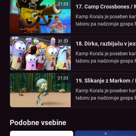
21:33
17. Camp Crossbones / 
Kamp Korala je poseben kamp
taboru pa nadzoruje gospa Paf
prijateljema Patrikom in Sanč
21:33
18. Dirka, razbijaču v je
Kamp Korala je poseben kamp
taboru pa nadzoruje gospa Paf
prijateljema Patrikom in Sanč
21:33
19. Slikanje z Markom /
Kamp Korala je poseben kamp
taboru pa nadzoruje gospa Paf
prijateljema Patrikom in Sanč
Podobne vsebine