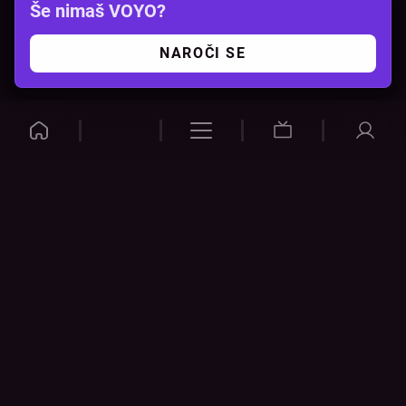
Še nimaš VOYO?
NAROČI SE
VOYO
POMOČ
Pogosta vprašanja
Kontakt
Cenik
Povezovanje naprav
Vizualna opozorila
Preveri povezavo
POGOJI
NAPRAVE
Splošni pogoji
Pametni televizorji
Politika zasebnosti
Google Play
Piškotki