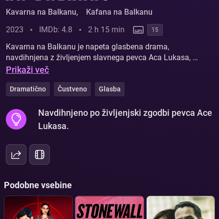
Kavarna na Balkanu
,
Kafana na Balkanu
2023
IMDb: 4.8
2 h 15 min
15
Kavarna na Balkanu je napeta glasbena drama,
navdihnjena z življenjem slavnega pevca Aca Lukasa, o
vzponu, padcu in boju za lastno dušo. Po
Prikaži več
nepričakovanem preobratu se mladi glasbenik Peđa
Kovač iz povsem običajnega glasbenika prelevi v
Dramatično
Čustveno
Glasba
priljubljenega pevca. A z uspehom pridejo tudi
skušnjave, dolgovi in nevarne odločitve. Bo slava
Navdihnjeno po življenjski zgodbi pevca Ace
izpolnila njegove sanje ali jih uničila?
Lukasa.
Podobne vsebine