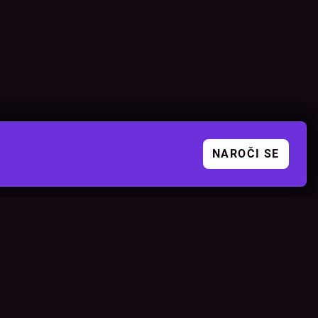
NAROČI SE
DRUŽBENA OMREŽJA
orji
Instagram
Facebook
TikTok