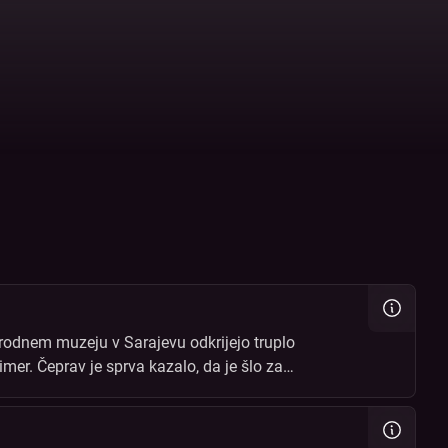
rodnem muzeju v Sarajevu odkrijejo truplo
er. Čeprav je sprva kazalo, da je šlo za
ljejo do mreže korupcije, izsiljevanja in