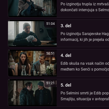
Po izginotju trupla iz mrtvaš
dokončati intervjuja s Selmo
Smajlija prek svojih kriminal
51:04
3. del
Po izginotju Sarajevske Hag
informacij, ki jih je prejela
Smajlijev odgovor, Senči išč
50:51
4. del
Edib skuša na vsak način odk
medtem ko Senči s pomočjo 
51:21
5. del
Po Selmini smrti je Edib pop
Smajliju, situacija v avtopra