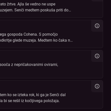
teto žrtve. Ajla še vedno ne uspe
 muzejem. Senči medtem poskuša priti do
stnega gospoda Cohena. S pomočjo
vo odkritje glede muzeja. Medtem ko čaka na
e sooča z nepričakovanimi ovirami,
m ko se izteka rok, ki ga je Senči dal
a bi se rešil iz kočljivega položaja.