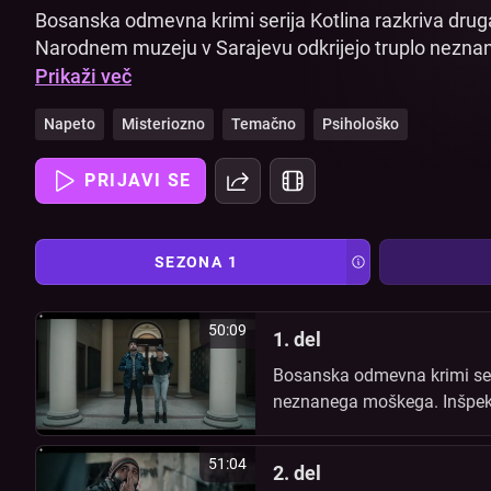
Bosanska odmevna krimi serija Kotlina razkriva drug
Narodnem muzeju v Sarajevu odkrijejo truplo nezna
in njegov kolega Mido Zec začneta preiskovati prim
Prikaži več
pride v muzej na dogovorjen intervju z direktorico S
Napeto
Misteriozno
Temačno
Psihološko
prisotnost policije. Čeprav je sprva kazalo, da je šlo z
mrtvašnice in skriti motivi zaposlenih v muzeju preis
PRIJAVI SE
korupcije, izsiljevanja in mednarodnega kriminala.
SEZONA 1
50:09
1. del
Bosanska odmevna krimi seri
neznanega moškega. Inšpekto
nesrečo, izginotje trupla iz 
mednarodnega kriminala.
51:04
2. del