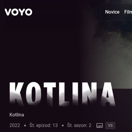
Novice
Fil
Kotlina - Glej epizode online | VOYO
Kotlina
2022
Št. epizod: 13
Št. sezon: 2
VS