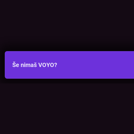
Še nimaš VOYO?
VOYO
POMOČ
Pogosta vprašanja
Kontakt
Cenik
Povezova
Vizualna opozorila
Preveri p