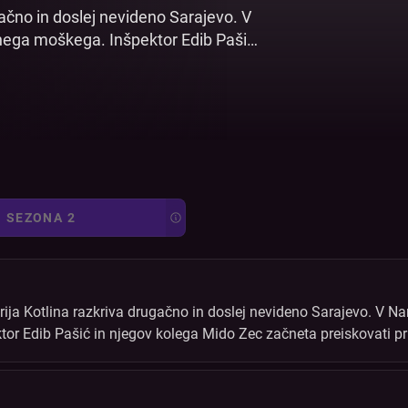
ačno in doslej nevideno Sarajevo. V
nega moškega. Inšpektor Edib Pašić
er. Novinarka Ajla Pašić medtem
elmo, a njeno pozornost pritegne
a nesrečo, izginotje trupla iz
kovalce pripeljejo do mreže
SEZONA 2
ja Kotlina razkriva drugačno in doslej nevideno Sarajevo. V Na
r Edib Pašić in njegov kolega Mido Zec začneta preiskovati prim
mrtvašnice in skriti motivi zaposlenih v muzeju preiskovalce pripe