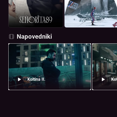
Napovedniki
Koltina II.
Kot