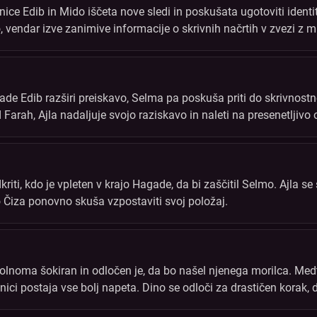
nice Edib in Mido iščeta nove sledi in poskušata ugotoviti identi
, vendar izve zanimive informacije o skrivnih načrtih v zvezi z
nih vez iz preteklosti.
ade Edib razširi preiskavo, Selma pa poskuša priti do skrivno
 od Farah, Ajla nadaljuje svojo raziskavo in naleti na presenetlji
e nove načine, kako priti do denarja.
riti, kdo je vpleten v krajo Hagade, da bi zaščitil Selmo. Ajla s
Čiza ponovno skuša vzpostaviti svoj položaj.
olnoma šokiran in odločen je, da bo našel njenega morilca. Medte
lnici postaja vse bolj napeta. Dino se odloči za drastičen korak, d