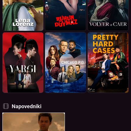
Napovedniki