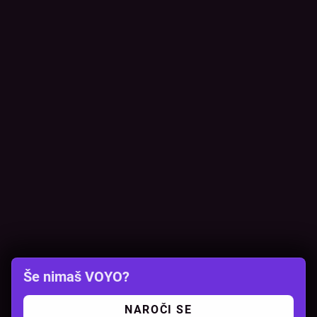
Še nimaš VOYO?
NAROČI SE