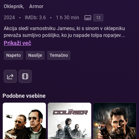
Oklepnik
,
Armor
2024
IMDb: 3.6
1 h 30 min
12
Akcija sledi varnostniku Jamesu, ki s sinom v oklepniku
prevaža sumljivo pošiljko, ko ju napade tolpa roparjev.
Po divjem pregonu oklepnik obvisi z mostu, medtem ko
Prikaži več
James odkrije vrednost tovora, ki ga prevaža. V
brezizhodni situaciji mora James uporabiti vse svoje
Napeto
Nasilje
Temačno
spretnosti, da zaščiti sinovo življenje in prepreči, da bi
plen padel v roke napadalcem.
Podobne vsebine