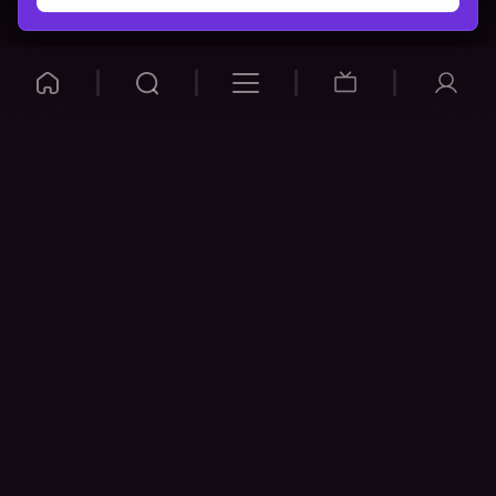
VOYO
POMOČ
Pogosta vprašanja
Kontakt
Cenik
Povezovanje naprav
Vizualna opozorila
Preveri povezavo
POGOJI
NAPRAVE
Splošni pogoji
Pametni televizorji
Politika zasebnosti
Google Play
Piškotki
App Store
Spremeni nastavitve
piškotkov