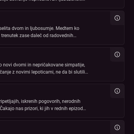
aselita dvom in ljubosumje. Medtem ko
či trenutek zase daleč od radovednih
 novi dvomi in nepričakovane simpatije,
anje z novimi lepoticami, ne da bi slutili,
petljajih, iskrenih pogovorih, nerodnih
akajo nas prizori, ki jih v rednih epizodah