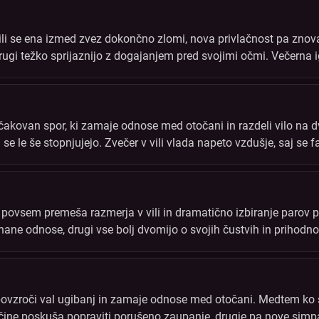
li se ena izmed zvez dokončno zlomi, nova privlačnost pa znov
ugi težko sprijaznijo z dogajanjem pred svojimi očmi. Večerna igr
po vsej vili.
ičakovan spor, ki zamaje odnose med otočani in razdeli vilo na d
se le še stopnjujejo. Zvečer v vili vlada napeto vzdušje, saj se f
povsem premeša razmerja v vili in dramatično izbiranje parov 
krhane odnose, drugi vse bolj dvomijo o svojih čustvih in prihodn
 lahko spremeni vse.
u povzroči val ugibanj in zamaje odnose med otočani. Medtem ko
čine poskuša popraviti porušeno zaupanje, drugje pa nove simpa