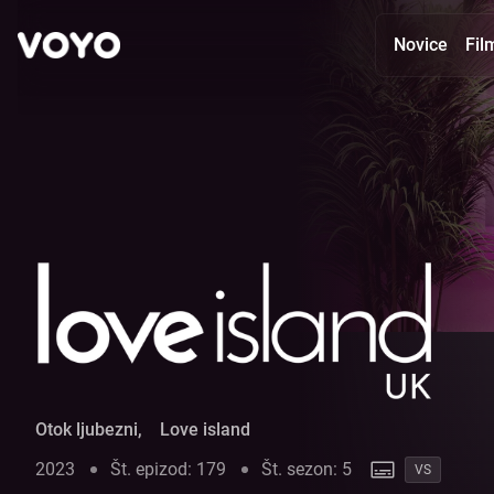
Novice
Fil
Otok ljubezni - Glej oddaje online | VOYO
Otok ljubezni
,
Love island
2023
Št. epizod: 179
Št. sezon: 5
VS