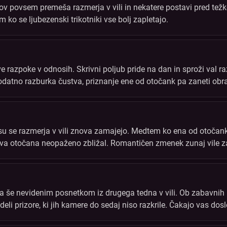
ov povsem premeša razmerja v vili in nekatere postavi pred te
 ko se ljubezenski trikotniki vse bolj zapletajo.
ove razpoke v odnosih. Skrivni poljub pride na dan in sproži val r
dodatno razburka čustva, priznanje ene od otočank pa zaneti 
 ali bodo čustva vendarle prevladala?
 se razmerja v vili znova zamajejo. Medtem ko ena od otočank 
i dva otočana neopaženo zbližal. Romantičen zmenek zunaj vile z
nski trikotniki poskrbijo za napetost.
a še nevidenim posnetkom iz drugega tedna v vili. Ob zabavnih p
eli prizore, ki jih kamere do sedaj niso razkrile. Čakajo vas dosle
eliko smeha.