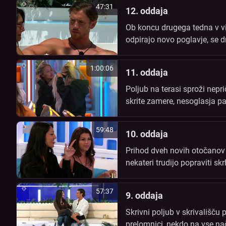
47:31
12. oddaja
Ob koncu drugega tedna v vi
odpirajo novo poglavje, se dr
nove spore in zamaje odnose 
1:00:06
11. oddaja
Poljub na terasi sproži nepr
skrite zamere, nesoglasja pa 
dogodkov v izzivu.
59:48
10. oddaja
Prihod dveh novih otočanov 
nekateri trudijo popraviti s
maje, ena sama odločitev pa
57:37
9. oddaja
Skrivni poljub v skrivališč
prelomnici, nekdo na vse na