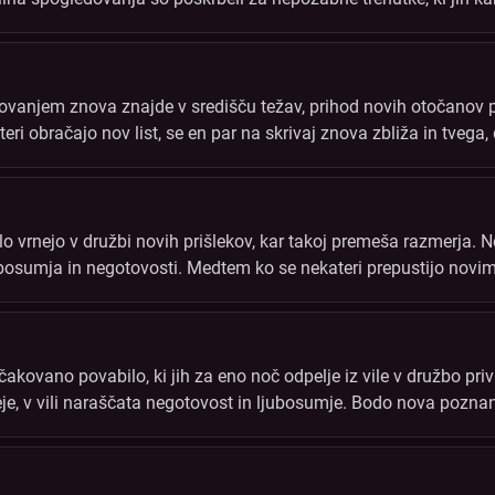
na zasebna sporočila, ki so jih kdaj prejeli.
anjem znova znajde v središču težav, prihod novih otočanov pa
eri obračajo nov list, se en par na skrivaj znova zbliža in tvega,
ilo vrnejo v družbi novih prišlekov, kar takoj premeša razmerja.
ubosumja in negotovosti. Medtem ko se nekateri prepustijo novim 
rihodnost.
ičakovano povabilo, ki jih za eno noč odpelje iz vile v družbo pr
eje, v vili naraščata negotovost in ljubosumje. Bodo nova pozna
i?