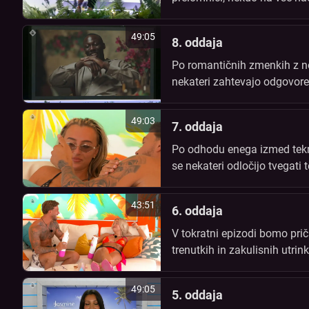
trikotnik. Nato nepričakova
49:05
8. oddaja
Po romantičnih zmenkih z no
nekateri zahtevajo odgovore,
pogledov. Bodo nove simpat
49:03
7. oddaja
Po odhodu enega izmed tekmo
se nekateri odločijo tvegati 
da dekleta skrivaj spremljaj
43:51
6. oddaja
V tokratni epizodi bomo prič
trenutkih in zakulisnih utri
nismo videli, in številni tren
49:05
5. oddaja