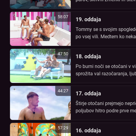
razkrili tudi najbolj nenavad
58:07
19. oddaja
Tommy se s svojim spogledov
po vsej vili. Medtem ko nekat
47:50
18. oddaja
Po burni noči se otočani v v
sprožita val razočaranja, lj
njihov odnos sploh še ima p
44:27
17. oddaja
Štirje otočani prejmejo nepr
poljubov hitro podre prve m
bodo otočani uprli skušnjav
57:29
16. oddaja