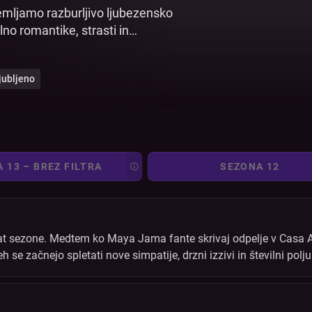
emljamo razburljivo ljubezensko
no romantike, strasti in
njski vili na otoku Majorka, kjer
berejo partnerja glede na prvi vtis,
ljubljeno
tali v vili in se prebili do mamljive
u, saj je tekmovalec, ki ostane
j ti glasujejo za najljubši par,
Tekmovalci se morajo tudi pomeriti v
čne in umske sposobnosti.
 13 – BREZ FILTRA
SEZONA 12
brat sezone. Medtem ko Maya Jama fante skrivaj odpelje v Casa A
se začnejo spletati nove simpatije, drzni izzivi in številni polj