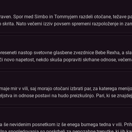
raven. Spor med Simbo in Tommyjem razdeli otočane, težave pa se
o skrita. Nato večerni izziv povsem spremeni razpoloženje in zane
i odnosi bodo po tem večeru ostali nespremenjeni?
eseneti nastop svetovne glasbene zvezdnice Bebe Rexha, a slav
či novo napetost, nekdo skuša popraviti skrhane odnose, večerna i
li.
je mir v vili, saj morajo otočani izbrati par, za katerega menijo
ljstva in odnose postavi na hudo preizkušnjo. Pari, ki se znajdej
segla novo raven.
a še nevidenim posnetkom iz še enega burnega tedna v vili. Prih
vilna spogledovanja so poskrbeli za nepozabne trenutke, ki jih 