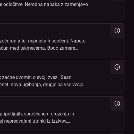
žke odločitve. Nerodna napaka z zamenjavo
azočaranja ter neprijetnih soočenj. Napeto
obračun med tekmecema. Bodo zamere
začne dvomiti o svoji zvezi, Sean
aneti nova ugibanja, drugje pa vse večja
ripetljajih, sproščenem druženju in
j nepredvajani utrinki iz izzivov,