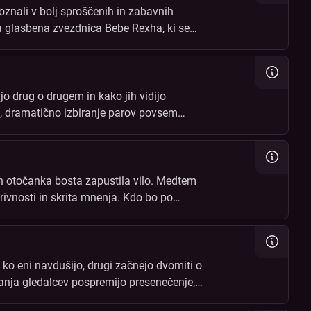
oznali v bolj sproščenih in zabavnih
na glasbena zvezdnica Bebe Rexha, ki se
lijo drug o drugem in kako jih vidijo
i, dramatično izbiranje parov povsem
 in otočanka bosta zapustila vilo. Medtem
rivnosti in skrita mnenja. Kdo bo po
 ko eni navdušijo, drugi začnejo dvomiti o
vanja gledalcev pospremijo presenečenje,