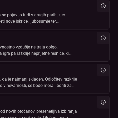
 pojavijo tudi v drugih parih, kjer
ti nove iskrice, ljubosumje ter
nostno vzdušje ne traja dolgo.
gra pa razkrije neprijetne resnice, ki
, da je najmanj skladen. Odločitev razkrije
o v nevarnosti, se bodo morali boriti za
od novih otočanov, presenetljiva izbiranja
kamere še niso pokazale. Otočani bodo