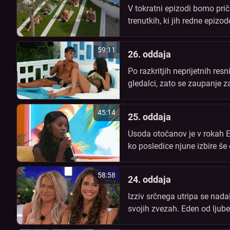
V tokratni epizodi bomo pri
trenutkih, ki jih redne epiz
oglasi v znameniti spovednic
59:11
26. oddaja
Po razkritjih neprijetnih resn
gledalci, zato se zaupanje 
premeša razmerja in prinese
45:14
25. oddaja
Usoda otočanov je v rokah El
ko posledice njune izbire še
razkritjih še lahko zaupal s
58:58
24. oddaja
Izziv srčnega utripa se nada
svojih zvezah. Eden od ljube
negotovost in nova napetost 