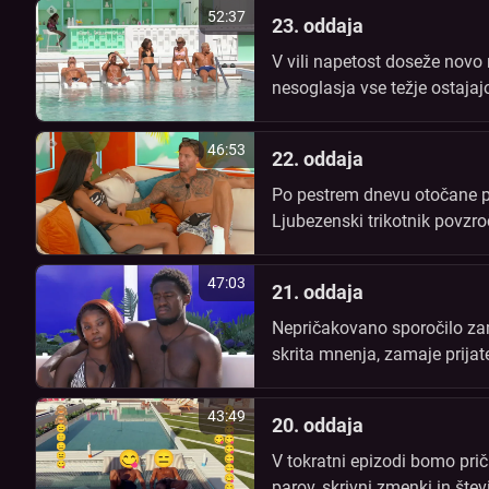
52:37
23. oddaja
V vili napetost doseže novo 
nesoglasja vse težje ostajaj
nepričakovane odzive. Kater
46:53
22. oddaja
Po pestrem dnevu otočane pr
Ljubezenski trikotnik povzro
bodo zamajale zaupanje v vi
47:03
21. oddaja
Nepričakovano sporočilo zama
skrita mnenja, zamaje prijate
obstanek, napetost pa bo do
43:49
20. oddaja
V tokratni epizodi bomo prič
parov, skrivni zmenki in šte