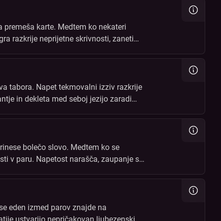
a premeša karte. Medtem ko nekateri
a razkrije neprijetne skrivnosti, zaneti
va tabora. Napet tekmovalni izziv razkrije
antje in dekleta med seboj jezijo zaradi
prinese bolečo slovo. Medtem ko se
osti v paru. Napetost narašča, zaupanje se
 se eden izmed parov znajde na
tije ustvarijo nepričakovan ljubezenski