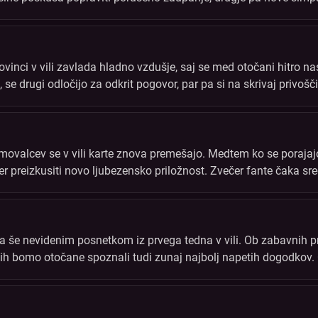
no sporočilo obrne dogajanje v povsem novo smer ...
vinci v vili zavlada hladno vzdušje, saj se med otočani hitro n
 se drugi odločijo za odkrit pogovor, par pa si na skrivaj privoš
ije zamajale že nastale zveze?
valcev se v vili karte znova premešajo. Medtem ko se porajajo
ter preizkusiti novo ljubezensko priložnost. Zvečer fante čaka sreč
o vsak njihov pogled, besedo in potezo.
a še nevidenim posnetkom iz prvega tedna v vili. Ob zabavnih pri
nkih bomo otočane spoznali tudi zunaj najbolj napetih dogodkov. Č
utki, ki razkrivajo povsem drugo plat življenja v vili.