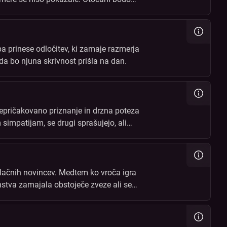
 prinese odločitev, ki zamaje razmerja
 da bo njuna skrivnost prišla na dan.
 Nepričakovano priznanje in drzna poteza
simpatijam, se drugi sprašujejo, ali
ivlačnih novincev. Medtem ko vroča igra
nstva zamajala obstoječe zveze ali se