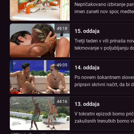
Nepričakovano izbiranje par
imen zaneti nov spor, medtem
49:18
15. oddaja
Tretji teden v vili prinaša n
tekmovanje v poljubljanju 
usodne za nastajajoče zveze
49:05
14. oddaja
Po novem šokantnem slovesu
pripravi skrivni načrt, da b
ljubosumnost in novi ljubeze
44:16
13. oddaja
V tokratni epizodi bomo prič
zakulisnih trenutkih bomo vid
nepričakovani pogovori in v