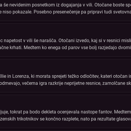
ča še nevidenim posnetkom iz dogajanja v vili. Otočane boste sp
ode niso pokazale. Posebno presenečenje pa pripravi tudi svetov
i.
ic napetost v vili še narašča. Otočani izvedo, kaj si v resnici mis
začne krhati. Medtem ko enega od parov vse bolj razjedajo dvom
 nepričakovane posledice.
lie in Lorenza, ki morata sprejeti težko odločitev, kateri otočan
 odmevajo, večerna igra razkrije neprijetne resnice, zamolčane sk
vojemu partnerju?
ljuje, tokrat pa bodo dekleta ocenjevala nastope fantov. Medtem
zenskih trikotnikov se končno razplete, nato pa rezultate glaso
v vili.