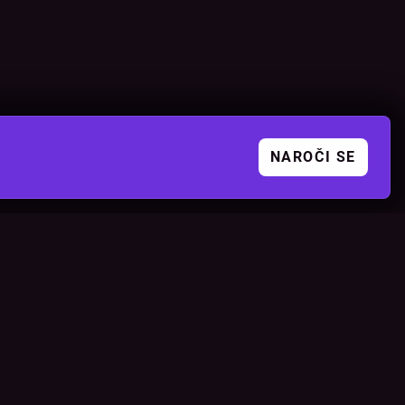
NAROČI SE
DRUŽBENA OMREŽJA
orji
Instagram
Facebook
TikTok
Youtube