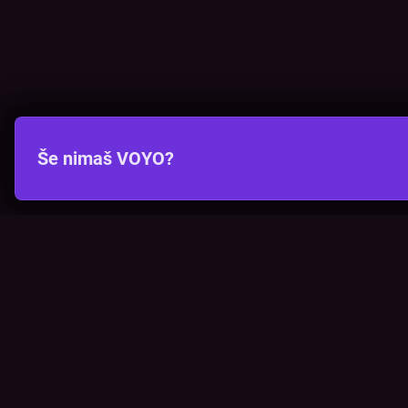
Še nimaš VOYO?
VOYO
POMOČ
Pogosta vprašanja
Kontakt
Cenik
Povezova
Vizualna opozorila
Preveri p