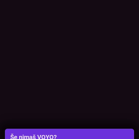
Še nimaš VOYO?