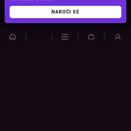
NAROČI SE
VOYO
POMOČ
Pogosta vprašanja
Kontakt
Cenik
Povezovanje naprav
Vizualna opozorila
Preveri povezavo
POGOJI
NAPRAVE
Splošni pogoji
Pametni televizorji
Politika zasebnosti
Google Play
Piškotki
App Store