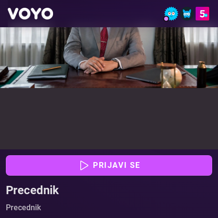
Precednik - Glej epizode online | VOYO
PRIJAVI SE
Precednik
Precednik