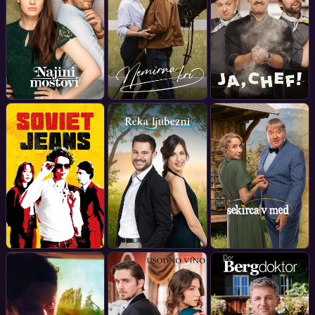
to dokončna degradacija
predsedniškega položaja v
Sloveniji. Šefica kabineta,
Katja Širca, poskuša
precednika prepričati vsaj
k najnujnejšim zadevam
njegovega novega
položaja, njegov prijatelj
Svarun Fabjan, po novem
njegov generalni sekretar,
pa od generala
Boštjančiča zahteva, da
Slovenija zavzame
Savudrijo. Seveda gospod
precednik o tem ne ve
ničesar ...