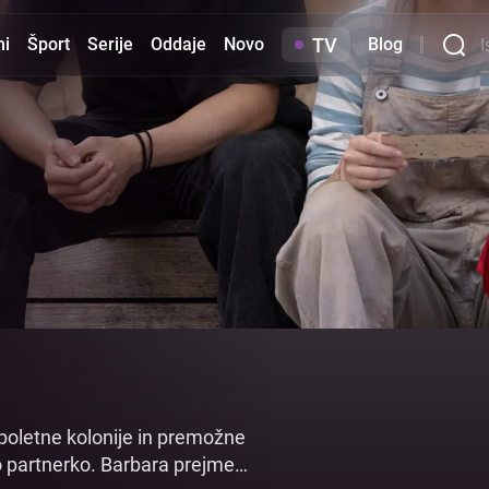
TV
mi
Šport
Serije
Oddaje
Novo
Blog
 poletne kolonije in premožne
no partnerko. Barbara prejme