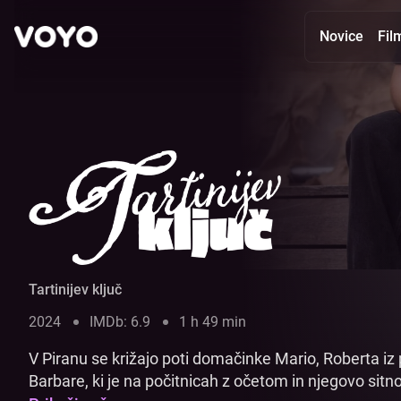
Novice
Fil
Tartinijev ključ - Glej film online | VOYO
Tartinijev ključ
2024
IMDb: 6.9
1 h 49 min
V Piranu se križajo poti domačinke Mario, Roberta iz
Barbare, ki je na počitnicah z očetom in njegovo sit