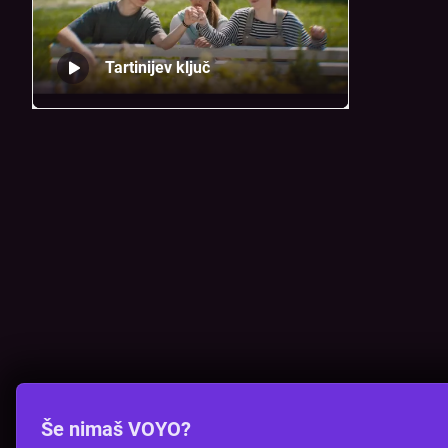
Tartinijev ključ
Še nimaš VOYO?