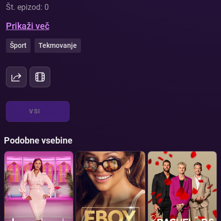
Št. epizod: 0
Prikaži več
Šport
Tekmovanje
VSI
Podobne vsebine