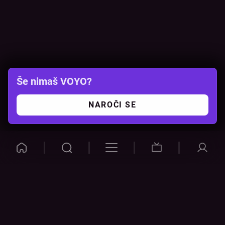
Še nimaš VOYO?
NAROČI SE
VOYO
POMOČ
Pogosta vprašanja
Kontakt
Cenik
Povezovanje naprav