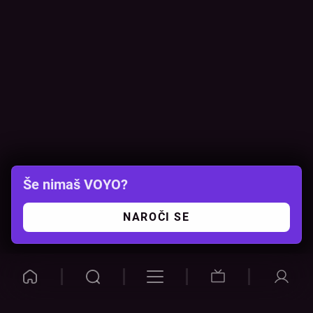
Še nimaš VOYO?
NAROČI SE