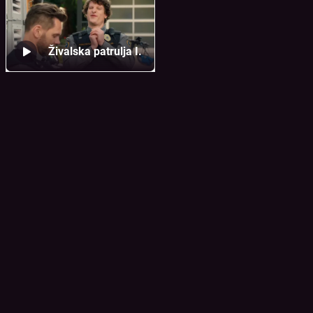
Živalska patrulja I.