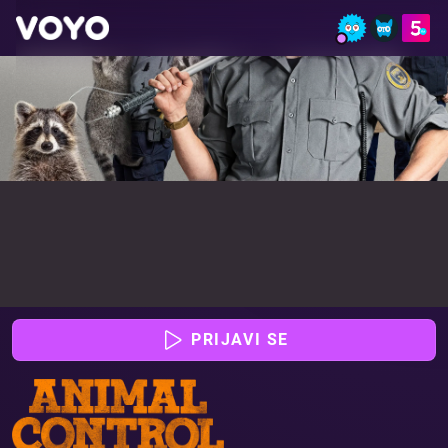
Živalska patrulja - Glej epizode online | VOYO
PRIJAVI SE