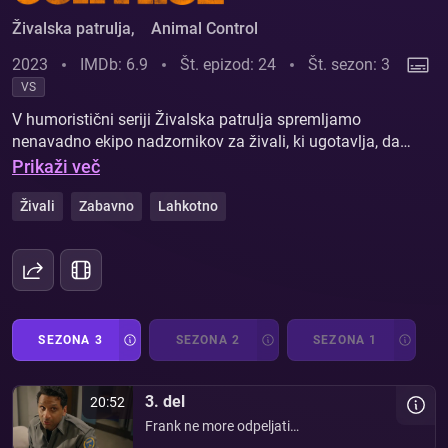
Živalska patrulja
,
Animal Control
2023
IMDb: 6.9
Št. epizod: 24
Št. sezon: 3
VS
V humoristični seriji Živalska patrulja spremljamo
nenavadno ekipo nadzornikov za živali, ki ugotavlja, da
so živali pogosto precej manj zapletene od ljudi. Skupino
Prikaži več
vodi Frank, ciničen nekdanji policist z ostrim jezikom in
skoraj nadnaravnim čutom za živali. Med pobeglimi
Živali
Zabavno
Lahkotno
ljubljenčki, kaotičnimi sosedi in nenavadnimi primeri ni
nikoli dolgčas.
SEZONA 3
SEZONA 2
SEZONA 1
3. del
20:52
Frank ne more odpeljati
ostarelega policijskega psa