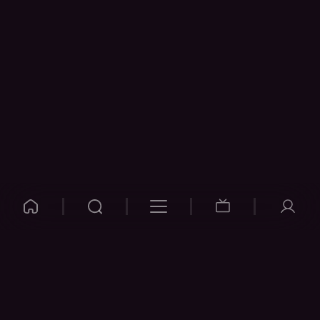
VOYO
POMOČ
Pogosta vprašanja
Kontakt
Cenik
Povezovanje naprav